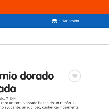
Iniciar sesión
rnio dorado
ada
ulo: 71844
l raro unicornio dorado ha tenido un retoño. El
ño ayudante, un jubiloso, cuidan cariñosamente