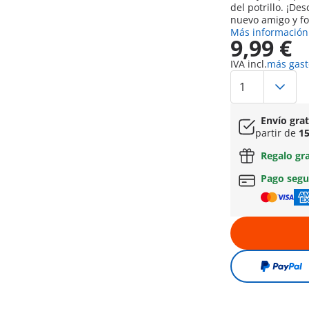
del potrillo. ¡D
nuevo amigo y fo
Más información
9,99 €
IVA incl.
más gast
Envío gra
partir de
15
Regalo gr
Pago seg