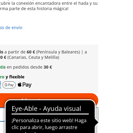
escubre la conexión encantadora entre el hada y su
rma parte de esta historia mágica!
os de envío
tis
a partir de
60 €
(Península y Baleares) | a
0 €
(Canarias, Ceuta y Melilla)
atis
en pedidos desde
30 €
uro
y flexible
A la cesta