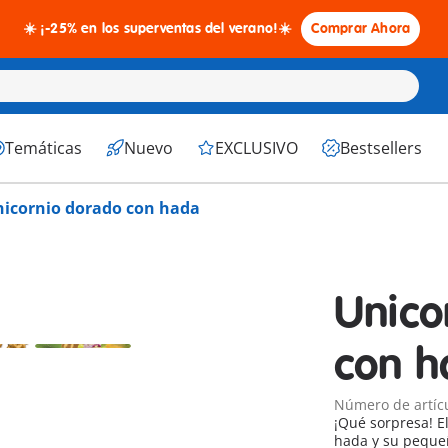
☀️ ¡-25% en los superventas del verano!☀️
Comprar Ahora
Temáticas
Nuevo
EXCLUSIVO
Bestsellers
icornio dorado con hada
Unico
con h
Número de artíc
¡Qué sorpresa! E
hada y su peque