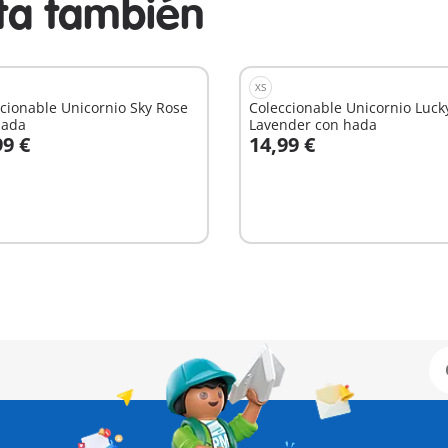
sta también
XS
cionable Unicornio Sky Rose
Coleccionable Unicornio Luck
hada
Lavender con hada
99 €
14,99 €
 la cesta
A la cesta