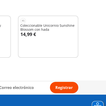
XS
y
Coleccionable Unicornio Sunshine
Blossom con hada
14,99 €
A la cesta
Registrar