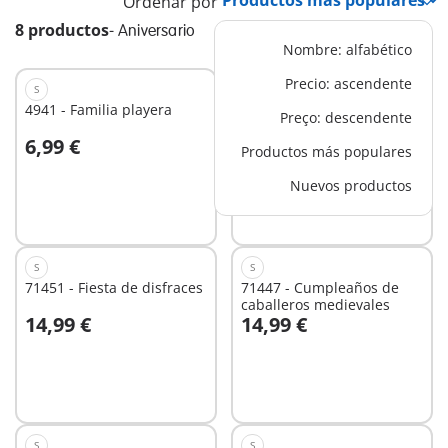
Ordenar por
8 productos
-
Aniversario
Nombre: alfabético
Precio: ascendente
S
S
4941 - Familia playera
4944 - Cuidadora con
Preço: descendente
alpaca
6,99 €
6,99 €
Productos más populares
A la cesta
A la cesta
Nuevos productos
S
S
71451 - Fiesta de disfraces
71447 - Cumpleaños de
caballeros medievales
14,99 €
14,99 €
No
No
disponible
disponible
S
S