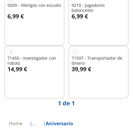
9209 - Vikingos con escudo
9210 - Jugadores
baloncesto
6,99 €
6,99 €
No
No
disponible
disponible
S
L
71450 - Investigador con
71597 - Transportador de
robots
dinero
14,99 €
39,99 €
No
No
disponible
disponible
1 de 1
Home
...
Aniversario