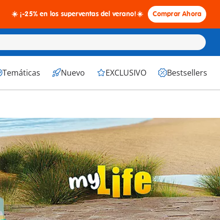
☀️ ¡-25% en los superventas del verano!☀️
Comprar Ahora
Temáticas
Nuevo
EXCLUSIVO
Bestsellers