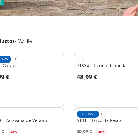
ductos
-
My Life
USIVO
M
L
- Garaje
71534 - Tienda de moda
99 €
48,99 €
 la cesta
A la cesta
EXCLUSIVO
M
8 - Caravana de Verano
5131 - Barco de Pesca
 €
20,99 €
-25%
-25%