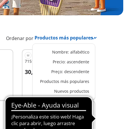
Ordenar por
Nombre: alfabético
M
71510 - Corral de pollos
Precio: ascendente
30,99 €
Preço: descendente
A la cesta
Productos más populares
Nuevos productos
S
72082 - Diseñadora de moda
19,99 €
A la cesta