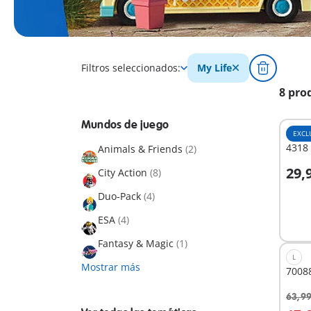
Filtros seleccionados:
My Life
8 pro
Mundos de juego
EXCL
4318 
Animals & Friends
(2)
29,
City Action
(8)
A
Duo-Pack
(4)
ESA
(4)
Fantasy & Magic
(1)
L
Mostrar más
7008
63,99