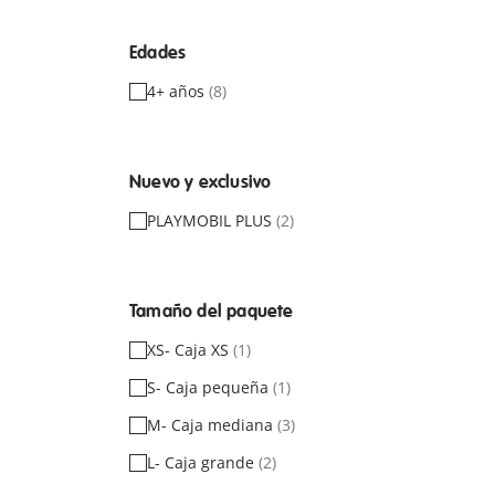
Edades
4+ años
(8)
Nuevo y exclusivo
PLAYMOBIL PLUS
(2)
Tamaño del paquete
XS- Caja XS
(1)
S- Caja pequeña
(1)
M- Caja mediana
(3)
L- Caja grande
(2)