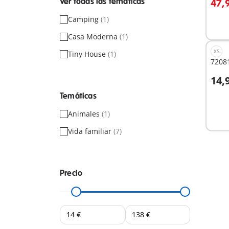
Ver todas las temáticas
47,
No
Camping
(1)
dispo
Casa Moderna
(1)
XS
Tiny House
(1)
7208
14,
A
Temáticas
Animales
(1)
Vida familiar
(7)
Precio