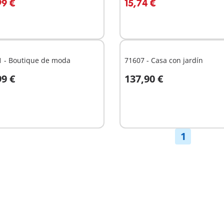
99 €
15,74 €
No
nible
disponible
1 - Boutique de moda
71607 - Casa con jardín
99 €
137,90 €
 la cesta
A la cesta
1