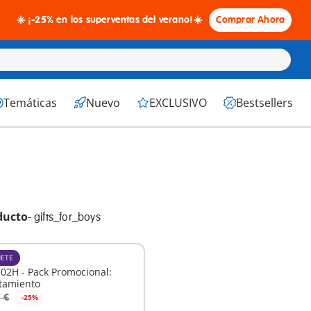
☀️ ¡-25% en los superventas del verano!☀️
Comprar Ahora
Temáticas
Nuevo
EXCLUSIVO
Bestsellers
ducto
-
gifts_for_boys
ETE
02H - Pack Promocional:
tamiento
 €
-25%
 la cesta