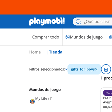
Comprar todo
Mundos de juego
Home
Tienda
Filtros seleccionados:
gifts_for_boys
1 pro
Mundos de juego
PAQU
PM25
My Life
(1)
Ayun
80,97
A