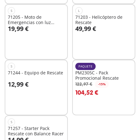
S
L
71205 - Moto de
71203 - Helicóptero de
Emergencias con luz
Rescate
19,99 €
49,99 €
intermiente
A la cesta
A la cesta
S
PAQUETE
71244 - Equipo de Rescate
PM2305C - Pack
Promocional Rescate
12,99 €
122,97 €
-15%
A la cesta
A la cesta
104,52 €
S
71257 - Starter Pack
Rescate con Balance Racer
14,99 €