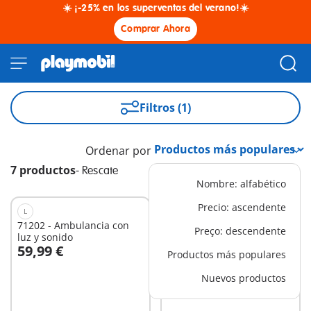
☀️ ¡-25% en los superventas del verano!☀️
Comprar Ahora
Filtros (1)
Ordenar por
7 productos
-
Rescate
Nombre: alfabético
Precio: ascendente
L
XS
71202 - Ambulancia con
71506 - Paramédico con
Preço: descendente
luz y sonido
paciente
59,99 €
5,99 €
Productos más populares
A la cesta
A la cesta
Nuevos productos