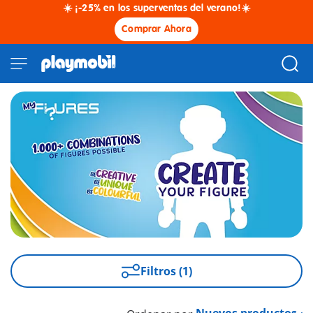
☀️ ¡-25% en los superventas del verano!☀️
Comprar Ahora
Filtros (1)