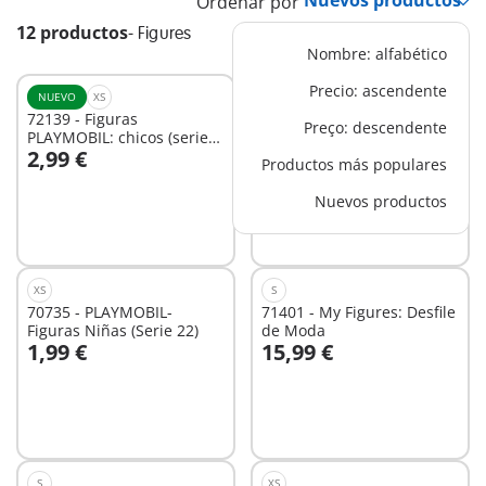
Ordenar por
12 productos
-
Figures
Nombre: alfabético
Precio: ascendente
NUEVO
XS
NUEVO
XS
72139 - Figuras
72140 - Figuras
Preço: descendente
PLAYMOBIL: chicos (serie
PLAYMOBIL: chicas (serie
2,99 €
2,99 €
30)
30)
Productos más populares
A la cesta
A la cesta
Nuevos productos
XS
S
70735 - PLAYMOBIL-
71401 - My Figures: Desfile
Figuras Niñas (Serie 22)
de Moda
1,99 €
15,99 €
No
No
disponible
disponible
S
XS