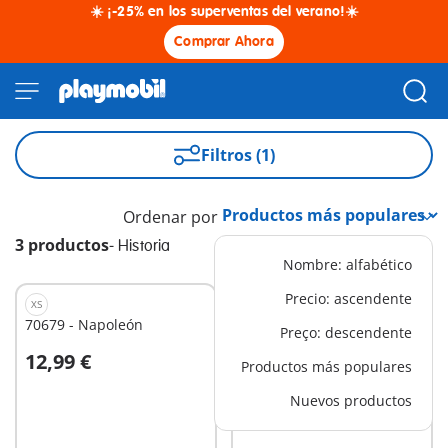
☀️ ¡-25% en los superventas del verano!☀️
Comprar Ahora
Filtros (1)
Ordenar por
3 productos
-
Historia
Nombre: alfabético
Precio: ascendente
XS
XS
70679 - Napoleón
9124 - Johann Wolfgang
Preço: descendente
von Goethe
12,99 €
4,99 €
Productos más populares
A la cesta
A la cesta
Nuevos productos