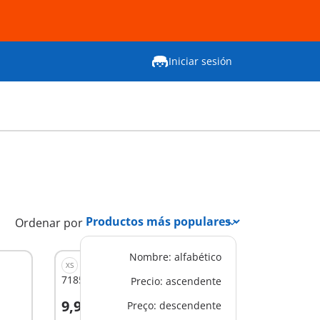
Iniciar sesión
Ordenar por
Nombre: alfabético
XS
71850 - Baño Real
Precio: ascendente
9,99 €
Preço: descendente
A la cesta