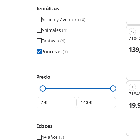
Temáticas
Acción y Aventura
(4)
Animales
(4)
XL
71845
Fantasía
(4)
139
Princesas
(7)
A
Precio
S
71849
19,
A
Edades
4+ años
(7)