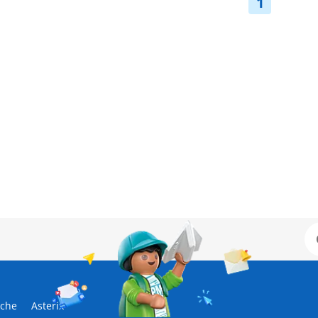
1
sche
Asterix