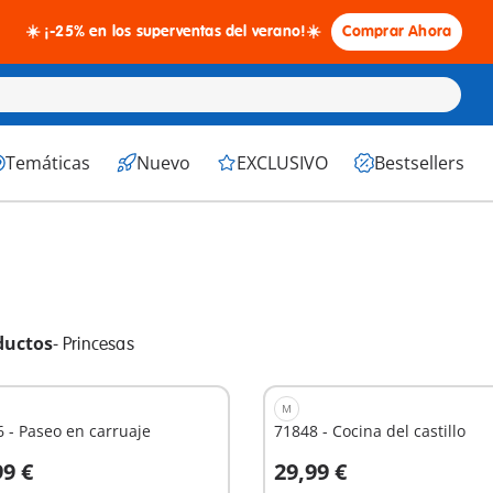
☀️ ¡-25% en los superventas del verano!☀️
Comprar Ahora
Temáticas
Nuevo
EXCLUSIVO
Bestsellers
ductos
-
Princesas
M
 - Paseo en carruaje
71848 - Cocina del castillo
99 €
29,99 €
 la cesta
A la cesta