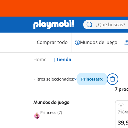
Comprar todo
Mundos de juego
Home
Tienda
Filtros seleccionados:
Princesas
7 pro
Mundos de juego
M
71846
Princess
(7)
39,
A