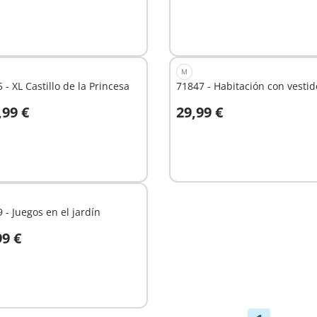
M
 - XL Castillo de la Princesa
71847 - Habitación con vestid
,99 €
29,99 €
 la cesta
A la cesta
 - Juegos en el jardín
99 €
 la cesta