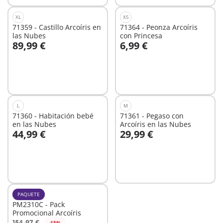
XL
XS
71359 - Castillo Arcoíris en
71364 - Peonza Arcoíris
las Nubes
con Princesa
89,99 €
6,99 €
A la cesta
A la cesta
L
M
71360 - Habitación bebé
71361 - Pegaso con
en las Nubes
Arcoíris en las Nubes
44,99 €
29,99 €
A la cesta
A la cesta
PAQUETE
PM2310C - Pack
Promocional Arcoíris
154,97 €
-15%