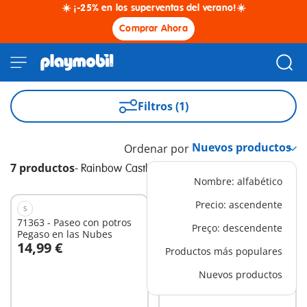
☀️ ¡-25% en los superventas del verano!☀️
Comprar Ahora
Filtros (1)
Ordenar por
7 productos
-
Rainbow Castle
Nombre: alfabético
Precio: ascendente
S
M
71363 - Paseo con potros
71362 - Fiesta de Princesas
Preço: descendente
Pegaso en las Nubes
en las Nubes
14,99 €
19,99 €
Productos más populares
A la cesta
Nuevos productos
No
disponible