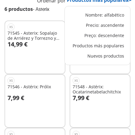
Ordenar por
6 productos
-
Asterix
Nombre: alfabético
Precio: ascendente
XS
XS
71545 - Asterix: Sopalajo
71547 - Astérix: Mac Loch
Preço: descendente
de Arriérez y Torrezno y
14,99 €
7,99 €
Pepe
Productos más populares
A la cesta
A la cesta
Nuevos productos
XS
XS
71546 - Astérix: Prólix
71548 - Astérix:
Ocatarinetabelachitchix
7,99 €
7,99 €
A la cesta
A la cesta
XS
XS