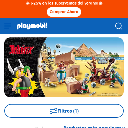
☀️ ¡-25% en los superventas del verano!☀️
Comprar Ahora
Filtros (1)