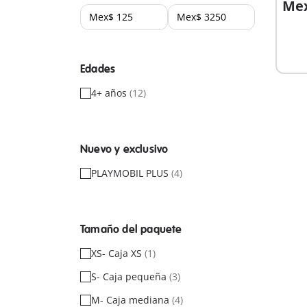
Mex
No
dispo
Edades
4+ años
(12)
Nuevo y exclusivo
PLAYMOBIL PLUS
(4)
Tamaño del paquete
XS- Caja XS
(1)
S- Caja pequeña
(3)
M- Caja mediana
(4)