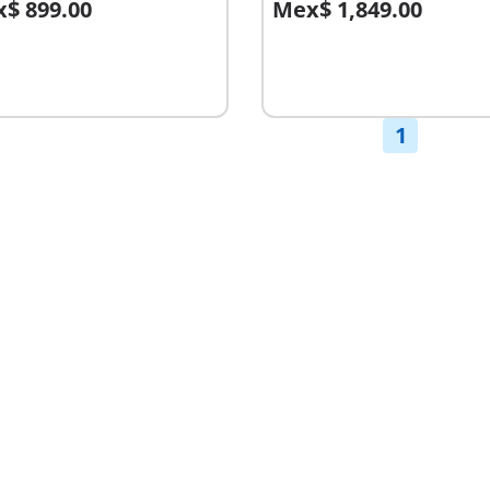
$ 899.00
Mex$ 1,849.00
A la cesta
nible
1