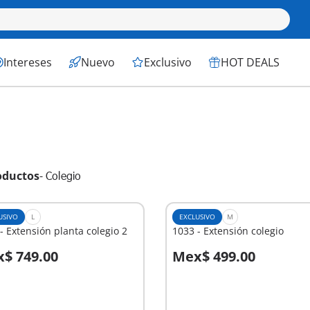
Intereses
Nuevo
Exclusivo
HOT DEALS
oductos
-
Colegio
USIVO
L
EXCLUSIVO
M
- Extensión planta colegio 2
1033 - Extensión colegio
$ 749.00
Mex$ 499.00
 la cesta
A la cesta