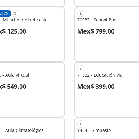
USIVO
XS
L
- Mi primer día de cole
70983 - School Bus
$ 125.00
Mex$ 799.00
 la cesta
A la cesta
S
 - Aula virtual
71332 - Educación Vial
$ 549.00
Mex$ 399.00
A la cesta
nible
L
 - Aula Climatológica
9454 - Gimnasio