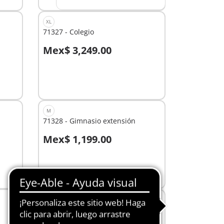
XL
71327 - Colegio
Mex$ 3,249.00
A la cesta
M
71328 - Gimnasio extensión
Mex$ 1,199.00
A la cesta
S
9457 - Cantina