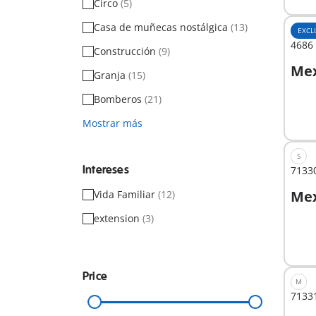
Circo
(5)
Casa de muñecas nostálgica
(13)
EXCL
4686 
Construcción
(9)
Mex
Granja
(15)
A
Bomberos
(21)
Mostrar más
S
Intereses
71330
Mex
Vida Familiar
(12)
extension
(3)
No
dispo
Price
M
71331