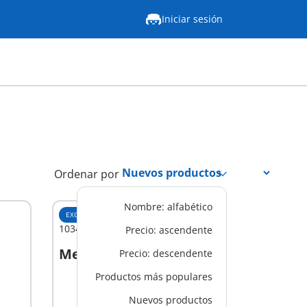
Iniciar sesión
Ordenar por
Nombre: alfabético
EXCLUSIVO
M
1034 - Aula de Historia
Precio: ascendente
Mex$ 399.00
Precio: descendente
A la cesta
Productos más populares
Nuevos productos