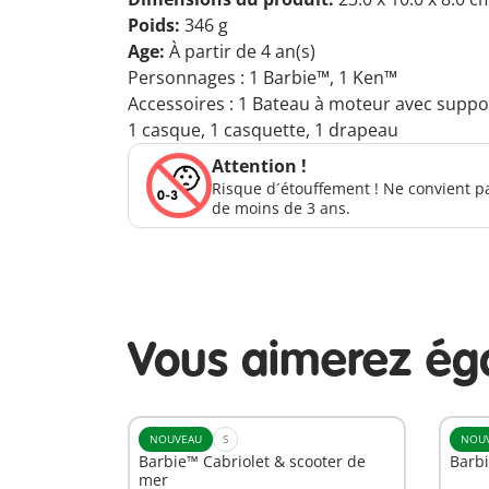
Poids:
346 g
Age:
À partir de 4 an(s)
Personnages : 1 Barbie™, 1 Ken™
Accessoires : 1 Bateau à moteur avec suppor
1 casque, 1 casquette, 1 drapeau
Attention !
Risque d´étouffement ! Ne convient p
de moins de 3 ans.
Vous aimerez ég
NOUVEAU
S
NOU
Barbie™ Cabriolet & scooter de
Barbi
mer