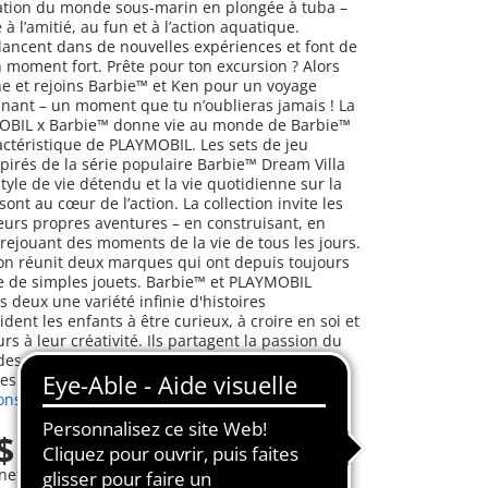
ation du monde sous-marin en plongée à tuba –
é à l’amitié, au fun et à l’action aquatique.
 lancent dans de nouvelles expériences et font de
moment fort. Prête pour ton excursion ? Alors
he et rejoins Barbie™ et Ken pour un voyage
onnant – un moment que tu n’oublieras jamais ! La
MOBIL x Barbie™ donne vie au monde de Barbie™
ractéristique de PLAYMOBIL. Les sets de jeu
spirés de la série populaire Barbie™ Dream Villa
yle de vie détendu et la vie quotidienne sur la
ont au cœur de l’action. La collection invite les
leurs propres aventures – en construisant, en
rejouant des moments de la vie de tous les jours.
ion réunit deux marques qui ont depuis toujours
e de simples jouets. Barbie™ et PLAYMOBIL
 deux une variété infinie d'histoires
ident les enfants à être curieux, à croire en soi et
urs à leur créativité. Ils partagent la passion du
 des mondes inclusifs à explorer et des
ies.
ons
$
net
plus frais d´expédition