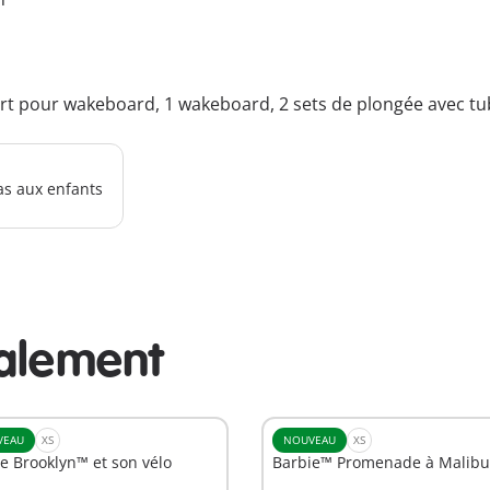
t pour wakeboard, 1 wakeboard, 2 sets de plongée avec tuba
as aux enfants
alement
VEAU
XS
NOUVEAU
XS
e Brooklyn™ et son vélo
Barbie™ Promenade à Malibu