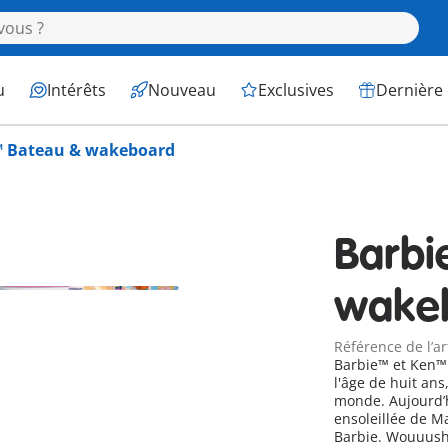
u
Intérêts
Nouveau
Exclusives
Dernière
™ Bateau & wakeboard
Barbi
wake
Référence de l’ar
Barbie™ et Ken™ 
l'âge de huit ans
monde. Aujourd’hu
ensoleillée de M
Barbie. Wouuush 