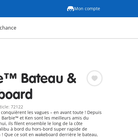
Mon compte
 chance
e™ Bateau &
board
ticle: 72122
conquièrent les vagues – en avant toute ! Depuis
, Barbie™ et Ken sont les meilleurs amis du
i, ils filent ensemble le long de la côte
alibu à bord du hors-bord super rapide de
! Que ce soit en wakeboard derrière le bateau,