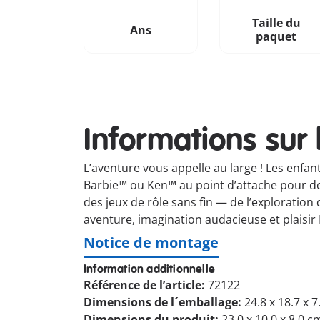
Taille du
Ans
paquet
Informations sur 
L’aventure vous appelle au large ! Les enfan
Barbie™ ou Ken™ au point d’attache pour des
des jeux de rôle sans fin — de l’exploration
aventure, imagination audacieuse et plais
Notice de montage
Information additionnelle
Référence de l’article:
72122
Dimensions de l´emballage:
24.8 x 18.7 x 
Dimensions du produit:
23.0 x 10.0 x 8.0 c