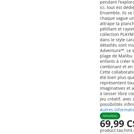
pendant l’explor
ici, tout est dédi
Ensemble, ils se
chaque vague un 
attrape ta planc
pétillant et ray
collection PLAY
dans le style ca
détaillés sont in
Adventure™. Le st
plage de Malibu s
enfants à créer 
combinant et en 
Cette collaborat
été bien plus qu
représentent tous
imaginatives et a
à laisser libre co
jeu créatif, avec
possibilités infin
Autres informati
NOUVEAU
69,99 C
product.tax.hint.