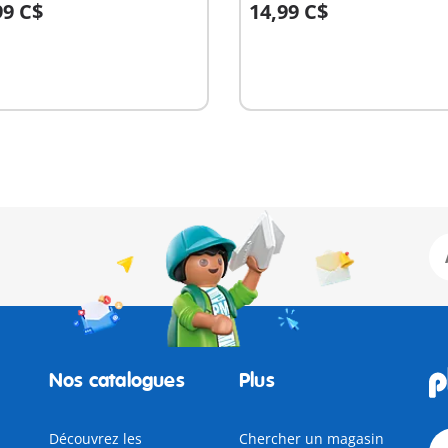
99 C$
14,99 C$
u panier
Au panier
Nos catalogues
Plus
Découvrez les
Chercher un magasin