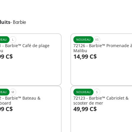
duits
-
Barbie
VEAU
L
NOUVEAU
XS
 - Barbie™ Café de plage
72126 - Barbie™ Promenade 
bu
Malibu
99 C$
14,99 C$
u panier
Au panier
VEAU
M
NOUVEAU
S
2 - Barbie™ Bateau &
72123 - Barbie™ Cabriolet &
board
scooter de mer
99 C$
49,99 C$
u panier
Au panier