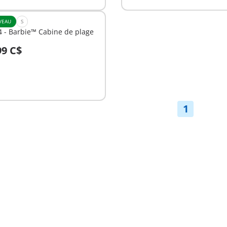
VEAU
S
 - Barbie™ Cabine de plage
99 C$
nible
1