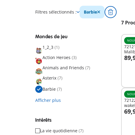
Filtres sélectionnés :
Barbie
7 Pro
Mondes de jeu
NOU
72121
1_2_3
(1)
Mali
89,
Action Heroes
(3)
A
Animals and Friends
(7)
Asterix
(7)
Barbie
(7)
NOU
Afficher plus
7212
wake
69,
A
Intérêts
La vie quotidienne
(7)