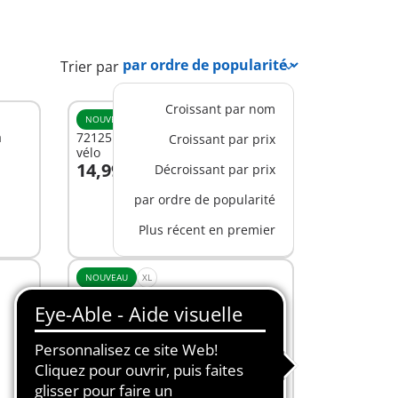
Trier par
Croissant par nom
NOUVEAU
XS
à
72125 - Barbie Brooklyn™ et son
Croissant par prix
vélo
14,99 C$
Décroissant par prix
Au panier
par ordre de popularité
Plus récent en premier
NOUVEAU
XL
72120 - Barbie™ Parc aquatique
149,99 C$
Au panier