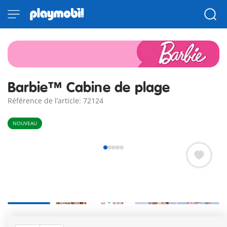
Barbie™ Cabine de plage
Référence de l’article: 72124
NOUVEAU
Amitié, mode et fun à la plage – tout en un ! Hourra ! Barbie™