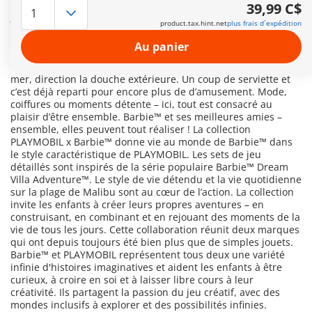
et ses meilleures amies Teresa et Renee sont prêtes pour une
39,99 C$
journée stylée sur la plage de Malibu. Dans la cabine
product.tax.hint.net
plus frais d´expédition
d’essayage à porte battante, les trois copines changent de
tenue et échangent leurs looks de plage tendance. Et Teresa ?
Au panier
Elle reçoit un tout nouveau style – avec un ou deux jolis
rubans ? C'est toi qui décides ! Après un plongeon dans la
mer, direction la douche extérieure. Un coup de serviette et
c’est déjà reparti pour encore plus de d’amusement. Mode,
coiffures ou moments détente – ici, tout est consacré au
plaisir d’être ensemble. Barbie™ et ses meilleures amies –
ensemble, elles peuvent tout réaliser ! La collection
PLAYMOBIL x Barbie™ donne vie au monde de Barbie™ dans
le style caractéristique de PLAYMOBIL. Les sets de jeu
détaillés sont inspirés de la série populaire Barbie™ Dream
Villa Adventure™. Le style de vie détendu et la vie quotidienne
sur la plage de Malibu sont au cœur de l’action. La collection
invite les enfants à créer leurs propres aventures – en
construisant, en combinant et en rejouant des moments de la
vie de tous les jours. Cette collaboration réunit deux marques
qui ont depuis toujours été bien plus que de simples jouets.
Barbie™ et PLAYMOBIL représentent tous deux une variété
infinie d'histoires imaginatives et aident les enfants à être
curieux, à croire en soi et à laisser libre cours à leur
créativité. Ils partagent la passion du jeu créatif, avec des
mondes inclusifs à explorer et des possibilités infinies.