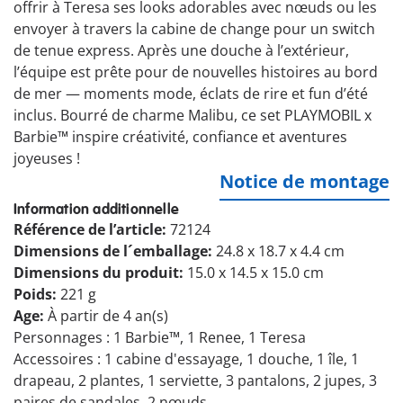
offrir à Teresa ses looks adorables avec nœuds ou les
envoyer à travers la cabine de change pour un switch
de tenue express. Après une douche à l’extérieur,
l’équipe est prête pour de nouvelles histoires au bord
de mer — moments mode, éclats de rire et fun d’été
inclus. Bourré de charme Malibu, ce set PLAYMOBIL x
Barbie™ inspire créativité, confiance et aventures
joyeuses !
Notice de montage
Information additionnelle
Référence de l’article:
72124
Dimensions de l´emballage:
24.8 x 18.7 x 4.4 cm
Dimensions du produit:
15.0 x 14.5 x 15.0 cm
Poids:
221 g
Age:
À partir de 4 an(s)
Personnages : 1 Barbie™, 1 Renee, 1 Teresa
Accessoires : 1 cabine d'essayage, 1 douche, 1 île, 1
drapeau, 2 plantes, 1 serviette, 3 pantalons, 2 jupes, 3
paires de sandales, 2 nœuds