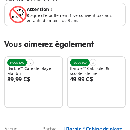
Attention !
Risque d´étouffement ! Ne convient pas aux
enfants de moins de 3 ans.
Vous aimerez également
NOUVEAU
L
NOUVEAU
S
Barbie™ Café de plage
Barbie™ Cabriolet &
Malibu
scooter de mer
89,99 C$
49,99 C$
Au panier
Au panier
Accueil
...
Barbie
Barbie™ Cabine de plage