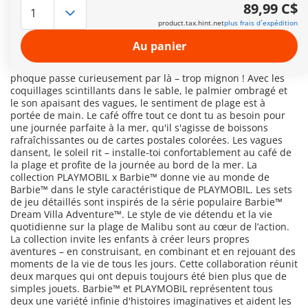
plage ! Youpi – l'été est là ! Une ne journée pleine de soleil,
89,99 C$
d’imagination et d’aventures t’attend au café de la plage.
product.tax.hint.net
plus frais d´expédition
Ken™ a commencé son job d’été comme maître-nageur,
tandis que Barbie™ profite d’un moment de détente et se
Au panier
balance doucement pour savourer la brise marine. Un
toboggan veille à un élan supplémentaire, et même un petit
phoque passe curieusement par là – trop mignon ! Avec les
coquillages scintillants dans le sable, le palmier ombragé et
le son apaisant des vagues, le sentiment de plage est à
portée de main. Le café offre tout ce dont tu as besoin pour
une journée parfaite à la mer, qu'il s'agisse de boissons
rafraîchissantes ou de cartes postales colorées. Les vagues
dansent, le soleil rit – installe-toi confortablement au café de
la plage et profite de la journée au bord de la mer. La
collection PLAYMOBIL x Barbie™ donne vie au monde de
Barbie™ dans le style caractéristique de PLAYMOBIL. Les sets
de jeu détaillés sont inspirés de la série populaire Barbie™
Dream Villa Adventure™. Le style de vie détendu et la vie
quotidienne sur la plage de Malibu sont au cœur de l’action.
La collection invite les enfants à créer leurs propres
aventures – en construisant, en combinant et en rejouant des
moments de la vie de tous les jours. Cette collaboration réunit
deux marques qui ont depuis toujours été bien plus que de
simples jouets. Barbie™ et PLAYMOBIL représentent tous
deux une variété infinie d'histoires imaginatives et aident les