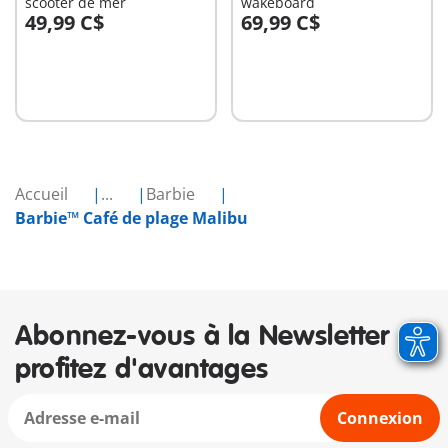
scooter de mer
wakeboard
49,99 C$
69,99 C$
Au panier
Au panier
Accueil
...
Barbie
Barbie™ Café de plage Malibu
Abonnez-vous à la Newsletter et
profitez d'avantages
Connexion