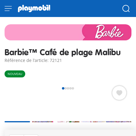
Barbie™ Café de plage Malibu
Référence de l’article: 72121
NOUVEAU
L'été, le soleil, le plaisir de jouer avec Barbie™ au café de la