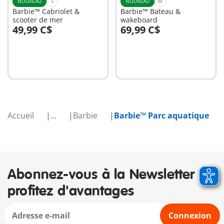
NOUVEAU
S
NOUVEAU
M
Barbie™ Cabriolet &
Barbie™ Bateau &
scooter de mer
wakeboard
49,99 C$
69,99 C$
Au panier
Au panier
Accueil
...
Barbie
Barbie™ Parc aquatique
Abonnez-vous à la Newsletter et
profitez d'avantages
Connexion