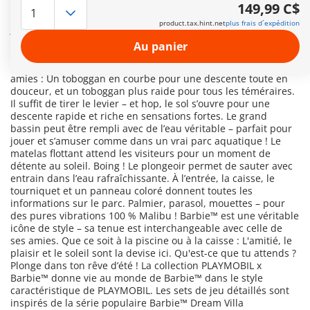
pour l'été le plus cool de tous les temps ? Barbie™ et ses
149,99 C$
meilleures amies, Nikki et Daisy, commencent leur nouveau
product.tax.hint.net
plus frais d´expédition
job d’été dans le tout nouveau parc aquatique de Malibu – et
c’est Barbie™ qui en prend tout de suite la direction. Ça va
Au panier
être pétillant, stylé et super ensoleillé ! Dans le parc
aquatique, deux toboggans passionnants attendent déjà les
amies : Un toboggan en courbe pour une descente toute en
douceur, et un toboggan plus raide pour tous les téméraires.
Il suffit de tirer le levier – et hop, le sol s’ouvre pour une
descente rapide et riche en sensations fortes. Le grand
bassin peut être rempli avec de l’eau véritable – parfait pour
jouer et s’amuser comme dans un vrai parc aquatique ! Le
matelas flottant attend les visiteurs pour un moment de
détente au soleil. Boing ! Le plongeoir permet de sauter avec
entrain dans l’eau rafraîchissante. À l’entrée, la caisse, le
tourniquet et un panneau coloré donnent toutes les
informations sur le parc. Palmier, parasol, mouettes – pour
des pures vibrations 100 % Malibu ! Barbie™ est une véritable
icône de style – sa tenue est interchangeable avec celle de
ses amies. Que ce soit à la piscine ou à la caisse : L'amitié, le
plaisir et le soleil sont la devise ici. Qu'est-ce que tu attends ?
Plonge dans ton rêve d’été ! La collection PLAYMOBIL x
Barbie™ donne vie au monde de Barbie™ dans le style
caractéristique de PLAYMOBIL. Les sets de jeu détaillés sont
inspirés de la série populaire Barbie™ Dream Villa