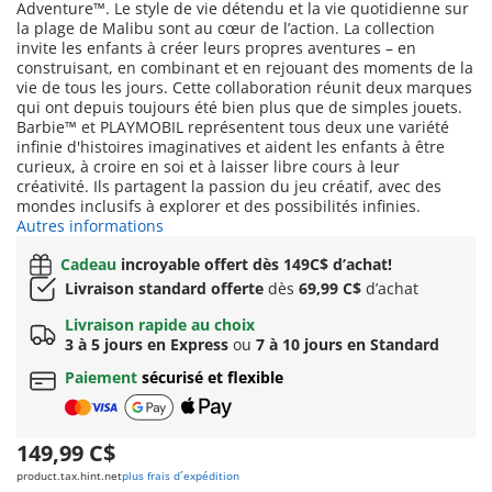
Adventure™. Le style de vie détendu et la vie quotidienne sur
la plage de Malibu sont au cœur de l’action. La collection
invite les enfants à créer leurs propres aventures – en
construisant, en combinant et en rejouant des moments de la
vie de tous les jours. Cette collaboration réunit deux marques
qui ont depuis toujours été bien plus que de simples jouets.
Barbie™ et PLAYMOBIL représentent tous deux une variété
infinie d'histoires imaginatives et aident les enfants à être
curieux, à croire en soi et à laisser libre cours à leur
créativité. Ils partagent la passion du jeu créatif, avec des
mondes inclusifs à explorer et des possibilités infinies.
Autres informations
Cadeau
incroyable offert dès 149C$ d’achat!
Livraison standard offerte
dès
69,99 C$
d’achat
Livraison rapide au choix
3 à 5 jours en Express
ou
7 à 10 jours en Standard
Paiement
sécurisé et flexible
149,99 C$
product.tax.hint.net
plus frais d´expédition