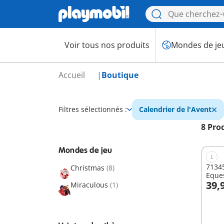
Voir tous nos produits
Mondes de je
Accueil
Boutique
Filtres sélectionnés :
Calendrier de l'Avent
8 Pro
Mondes de jeu
L
71345
Christmas
(8)
Eque
39,
Miraculous
(1)
A