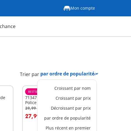
Mon compte
 chance
Trier par
Croissant par nom
BESTSELLER
L
 de
71347 - Calendrier de l'Avent -
Croissant par prix
Police
Décroissant par prix
39,99 C$
-30%
Au panier
27,99 C$
par ordre de popularité
Plus récent en premier