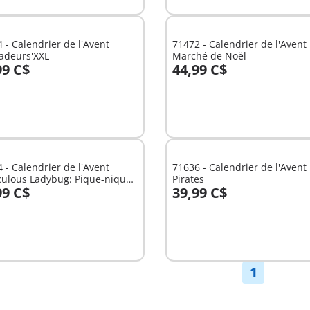
 - Calendrier de l'Avent
71472 - Calendrier de l'Avent
adeurs'XXL
Marché de Noël
99 C$
44,99 C$
u panier
Au panier
 - Calendrier de l'Avent
71636 - Calendrier de l'Avent
culous Ladybug: Pique-nique
Pirates
99 C$
39,99 C$
is
u panier
Au panier
1