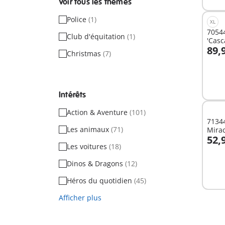
Voir tous les thèmes
Police
(1)
XL
70544
Club d'équitation
(1)
'Casc
89,
Christmas
(7)
A
Intérêts
Action & Aventure
(101)
71344
Les animaux
(71)
Mira
52,
à Par
Les voitures
(18)
A
Dinos & Dragons
(12)
Héros du quotidien
(45)
Afficher plus