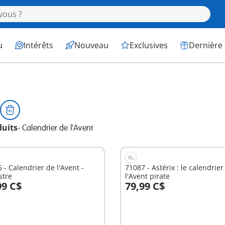
u
Intérêts
Nouveau
Exclusives
Dernière
duits
-
Calendrier de l'Avent
XL
 - Calendrier de l'Avent -
71087 - Astérix : le calendrier
stre
l'Avent pirate
99 C$
79,99 C$
u panier
Au panier