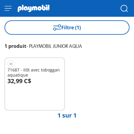
Filtre (1)
1 produit
-
PLAYMOBIL JUNIOR AQUA
M
71687 - Ilôt avec toboggan
aquatique
32,99 C$
Au panier
1 sur 1