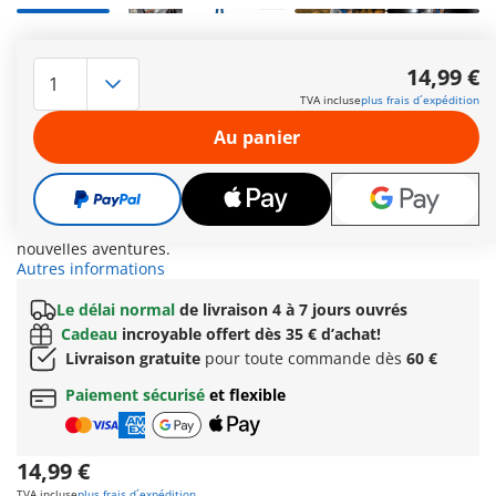
Depuis plus de 80 ans, la Vespa est bien plus qu'un simple
scooter : c'est un véritable art de vivre. La Vespa argentée,
14,99 €
avec sa roue de secours à l'arrière, séduit ceux qui ont soif
TVA incluse
plus frais d´expédition
d'aventure et qui sont toujours en mouvement. Avec son
casque rétro et sa tenue confortable, le personnage respire
Au panier
l'authenticité et est une véritable invitation au voyage. Les
autocollants inclus, dont le logo exclusif qui marque le 80e
anniversaire de la marque et une plaque d'immatriculation
reprenant la date du brevet historique, vous permettront de
personnaliser votre Vespa. Prêt pour la suite et pour de
nouvelles aventures.
Autres informations
Le délai normal
de livraison 4 à 7 jours ouvrés
Cadeau
incroyable offert dès 35 € d’achat!
Livraison gratuite
pour toute commande dès
60 €
Paiement sécurisé
et flexible
14,99 €
TVA incluse
plus frais d´expédition