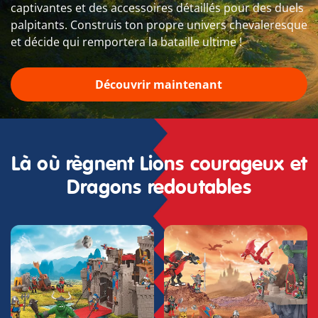
captivantes et des accessoires détaillés pour des duels
palpitants. Construis ton propre univers chevaleresque
et décide qui remportera la bataille ultime !
Découvrir maintenant
Là où règnent Lions courageux et
Dragons redoutables
Chevaliers Lions :
Chevaliers Dragons :
Défendez le Royaume
Prêts pour la Bataille
Les Chevaliers Lions sont
Les Chevaliers Dragons
de valeureux défenseurs
maîtrisent la puissance de
du royaume, protégeant
féroces dragons pour