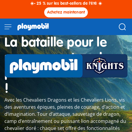
☀️- 25 % sur les best-sellers de l'été ☀️
Achetez maintenant
La bataille pour le
royaume est sur le
point de commencer
!
Avec les Chevaliers Dragons et les Chevaliers Lions, vis
des aventures épiques, pleines de courage, d’action et
d’imagination. Tour d’attaque, sauvetage de dragon,
camp d’entraînement ou puissant lion accompagné du
chevalier doré : chaque set offre des fonctionnalités