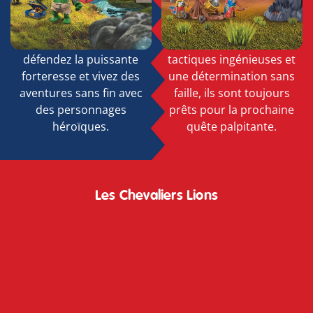
leurs terres avec courage
défier tous leurs rivaux.
et honneur. Rejoignez des
Grâce à des missions
batailles épiques,
audacieuses, des
défendez la puissante
tactiques ingénieuses et
forteresse et vivez des
une détermination sans
aventures sans fin avec
faille, ils sont toujours
des personnages
prêts pour la prochaine
héroïques.
quête palpitante.
72112
Les Chevaliers Lions
72115