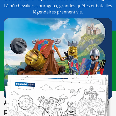
Là où chevaliers courageux, grandes quêtes et batailles
légendaires prennent vie.
Vos coloriages PLAYMOBIL Knights
Téléchargez, imprimez et coloriez les scènes
PLAYMOBIL Knights !
Abonnez-vous à la Newsletter et
profitez d'avantages