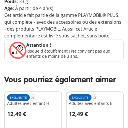
Poids:
33 g
Age:
À partir de 4 an(s)
Cet article fait partie de la gamme PLAYMOBIL® PLUS,
qui complète - avec des accessoires ou des extensions
- des produits PLAYMOBIL. Aussi, cet Article
complémentaire est livré sous sachet, sans boîte.
Attention !
Risque d´étouffement ! Ne convient pas aux
enfants de moins de 3 ans.
Vous pourriez également aimer
EXCLUSIVITÉ
XS
EXCLUSIVITÉ
XS
Adultes avec enfant H
Adultes avec enfants E
12,49 €
12,49 €
Au panier
Au panier