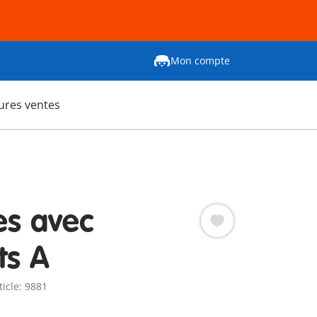
Mon compte
ures ventes
es avec
ts A
ticle: 9881