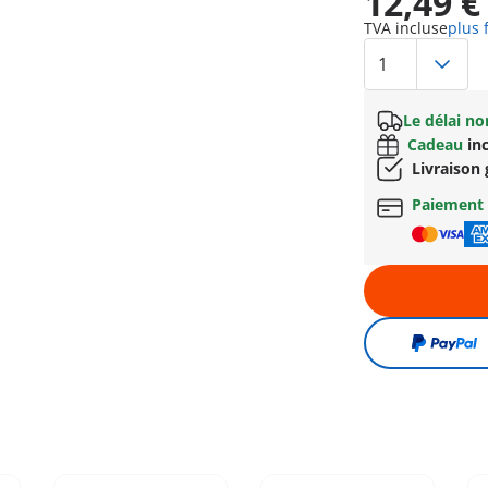
12,49 €
TVA incluse
plus 
Le délai n
Cadeau
inc
Livraison 
Paiement 