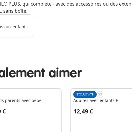
IL® PLUS, qui complète - avec des accessoires ou des exten
, sans boîte.
as aux enfants
galement aimer
EXCLUSIVITÉ
XS
ds parents avec bébé
Adultes avec enfants F
9 €
12,49 €
u panier
Au panier