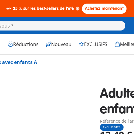
☀️- 25 % sur les best-sellers de l'été ☀️
Achetez maintenant
u
Réductions
Nouveau
EXCLUSIFS
Meille
 avec enfants A
Adult
enfan
Référence de l’ar
EXCLUSIVITÉ