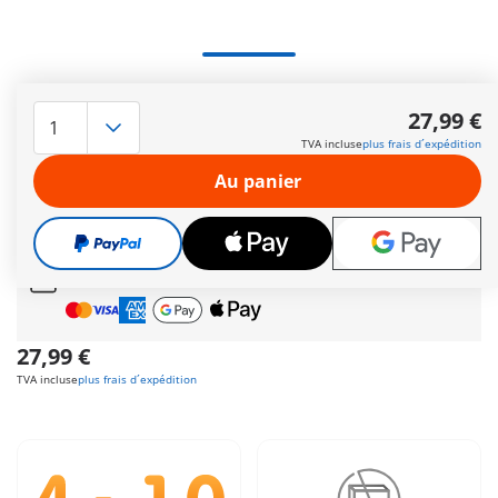
Aménagement pour grand bureau avec ordinateurs,
téléphones, de nombreuses fournitures de bureaux ainsi que
27,99 €
trois personnages Playmobil.
TVA incluse
plus frais d´expédition
Autres informations
Au panier
Le délai normal
de livraison 4 à 7 jours ouvrés
Cadeau
incroyable offert dès 35 € d’achat!
Livraison gratuite
pour toute commande dès
60 €
Paiement sécurisé
et flexible
27,99 €
TVA incluse
plus frais d´expédition