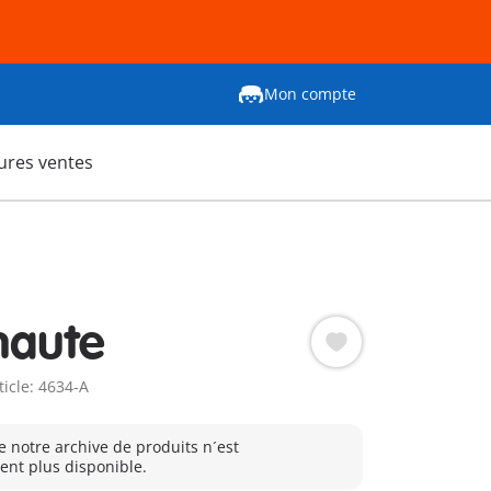
Mon compte
ures ventes
naute
ticle: 4634-A
e notre archive de produits n´est
nt plus disponible.