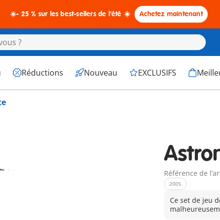
☀️- 25 % sur les best-sellers de l'été ☀️
Achetez maintenant
u
Réductions
Nouveau
EXCLUSIFS
Meille
te
Astro
Référence de l’ar
2005
Ce set de jeu d
malheureuseme