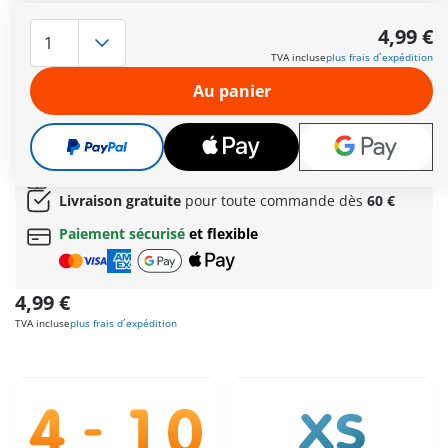
Aventurier PLAYMOBIL Special Plus. Avec sa torche et son
équipement, l’aventurier s’enfonce dans la jungle, bien
4,99 €
déterminé à trouver le mystérieux crâne d’or ! Mais
TVA incluse
plus frais d´expédition
attention… à peine découvert, le trésor est déjà en danger :
une énorme tarentule le protège et ne le rendra pas sans
Au panier
résistance...
Autres informations
Le délai normal
de livraison 4 à 7 jours ouvrés
Cadeau
incroyable offert dès 35 € d’achat!
Livraison gratuite
pour toute commande dès
60 €
Paiement sécurisé
et flexible
4,99 €
TVA incluse
plus frais d´expédition