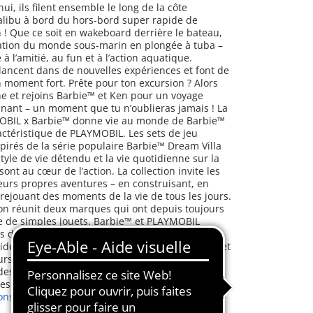
i, ils filent ensemble le long de la côte
alibu à bord du hors-bord super rapide de
! Que ce soit en wakeboard derrière le bateau,
ation du monde sous-marin en plongée à tuba –
é à l’amitié, au fun et à l’action aquatique.
 lancent dans de nouvelles expériences et font de
moment fort. Prête pour ton excursion ? Alors
he et rejoins Barbie™ et Ken pour un voyage
onnant – un moment que tu n’oublieras jamais ! La
MOBIL x Barbie™ donne vie au monde de Barbie™
ractéristique de PLAYMOBIL. Les sets de jeu
spirés de la série populaire Barbie™ Dream Villa
yle de vie détendu et la vie quotidienne sur la
ont au cœur de l’action. La collection invite les
leurs propres aventures – en construisant, en
rejouant des moments de la vie de tous les jours.
ion réunit deux marques qui ont depuis toujours
e de simples jouets. Barbie™ et PLAYMOBIL
 deux une variété infinie d'histoires
ident les enfants à être curieux, à croire en soi et
urs à leur créativité. Ils partagent la passion du
 des mondes inclusifs à explorer et des
ies.
ons