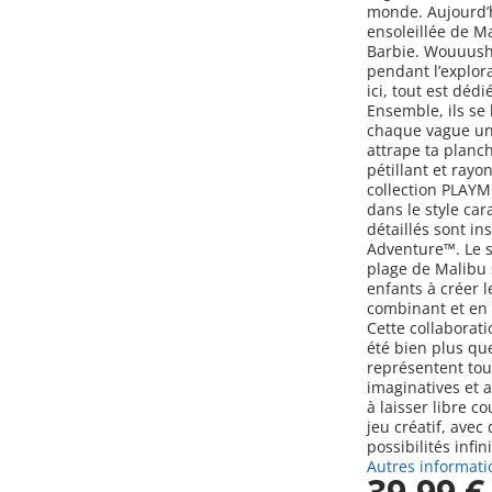
monde. Aujourd’hu
ensoleillée de M
Barbie. Wouuush 
pendant l’explor
ici, tout est dédi
Ensemble, ils se
chaque vague un 
attrape ta planc
pétillant et ray
collection PLAY
dans le style ca
détaillés sont in
Adventure™. Le st
plage de Malibu s
enfants à créer 
combinant et en 
Cette collaborat
été bien plus qu
représentent tous
imaginatives et a
à laisser libre co
jeu créatif, avec
possibilités infin
Autres informati
39,99 €