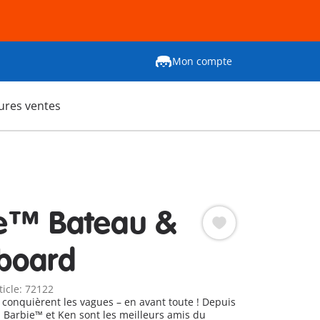
Mon compte
ures ventes
e™ Bateau &
board
ticle: 72122
conquièrent les vagues – en avant toute ! Depuis
, Barbie™ et Ken sont les meilleurs amis du