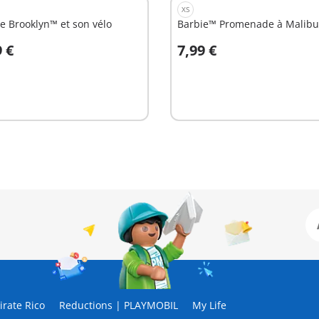
XS
e Brooklyn™ et son vélo
Barbie™ Promenade à Malibu
9 €
7,99 €
u panier
Au panier
rate Rico
Reductions | PLAYMOBIL
My Life