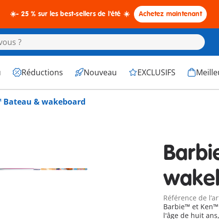
☀️- 25 % sur les best-sellers de l'été ☀️
Achetez maintenant
u
Réductions
Nouveau
EXCLUSIFS
Meille
™ Bateau & wakeboard
Barbi
wake
Référence de l’ar
Barbie™ et Ken™ 
l'âge de huit ans