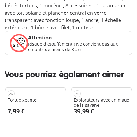
bébés tortues, 1 murène ; Accessoires : 1 catamaran
avec toit solaire et plancher central en verre
transparent avec fonction loupe, 1 ancre, 1 échelle
extérieure, 1 bôme avec filet, 1 moteur.
Attention !
Risque d´étouffement ! Ne convient pas aux
enfants de moins de 3 ans.
Vous pourriez également aimer
XS
M
Tortue géante
Explorateurs avec animaux
de la savane
7,99 €
39,99 €
Au panier
Au panier