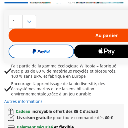
Comprend 67 pièces et un catamaran flottant avec
Dé
plancher en verre transparent et lentille grossissante
su
pour observer la vie marine
So
Ca
Set éducatif sur le récif corallien inspiré de la Grande
mo
Au panier
Barrière de Corail australienne avec requins-marteaux,
raies, tortue de mer, méduses et plus
Comprend équipement de plongée, outils de recherche et
accessoires pour une exploration océanique immersive et
un jeu imaginatif
Fait partie de la gamme écologique Wiltopia – fabriqué
avec plus de 80 % de matériaux recyclés et biosourcés,
100 % sans BPA, et fabriqué en Europe
Encourage l’apprentissage de la biodiversité, des
écosystèmes marins et de la sensibilisation
environnementale grâce à un jeu durable
Autres informations
Cadeau
incroyable offert dès 35 € d’achat!
Livraison gratuite
pour toute commande dès
60 €
Paiement sécurisé
et flexible