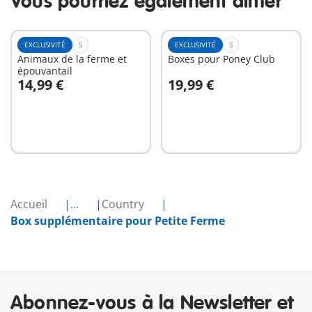
Vous pourriez également aimer
EXCLUSIVITÉ
S
EXCLUSIVITÉ
S
Animaux de la ferme et
Boxes pour Poney Club
épouvantail
14,99 €
19,99 €
Au panier
Au panier
Accueil
...
Country
Box supplémentaire pour Petite Ferme
Abonnez-vous à la Newsletter et