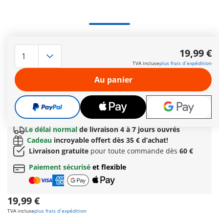
Découvre la Box supplémentaire pour agrandir la Petite
Ferme PLAYMOBIL (71248). Offre à tes animaux de la ferme
19,99 €
plus d'espace et de confort avec cette extension spécialement
TVA incluse
plus frais d´expédition
conçue. Grâce à son ingénieux système d'emboîtement,
l'extension se monte en un clin d'œil et peut être fixée à la
Au panier
ferme. Ainsi, vos animaux seront confortablement installés.
La gamme petite ferme comprend plus de 80% de matériaux
recyclés ou biosourcés en moyenne.
Autres informations
Le délai normal
de livraison 4 à 7 jours ouvrés
Cadeau
incroyable offert dès 35 € d’achat!
Livraison gratuite
pour toute commande dès
60 €
Paiement sécurisé
et flexible
19,99 €
TVA incluse
plus frais d´expédition