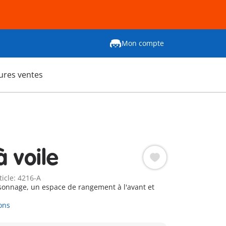
Mon compte
ures ventes
à voile
ticle: 4216-A
onnage, un espace de rangement à l'avant et
ons