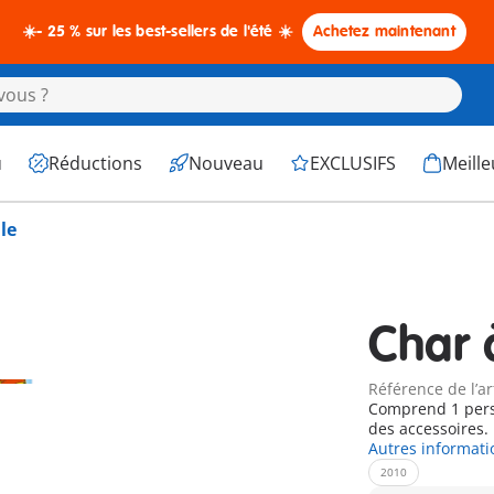
☀️- 25 % sur les best-sellers de l'été ☀️
Achetez maintenant
u
Réductions
Nouveau
EXCLUSIFS
Meille
le
Char 
Référence de l’ar
Comprend 1 pers
des accessoires.
Autres informati
2010