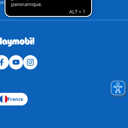
ham Raiders
France