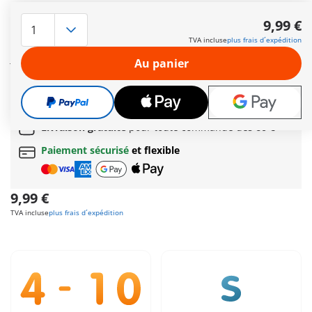
À la tête de l’ordre du lion, le noble chef des chevaliers part
en bataille sur son cheval blanc - son armure brillante d’or et
9,99 €
d’argent reflète la lumière du soleil. Dans sa main flotte
TVA incluse
plus frais d´expédition
l’étendard des chevaliers du lion – un symbole de courage, de
justice et de force.
Au panier
Autres informations
Le délai normal
de livraison 4 à 7 jours ouvrés
Cadeau
incroyable offert dès 35 € d’achat!
Livraison gratuite
pour toute commande dès
60 €
Paiement sécurisé
et flexible
9,99 €
TVA incluse
plus frais d´expédition