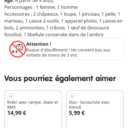
Age:
À partir de 4 an(s)
Personnages : 1 femme, 1 homme
Accessoires : 2 châpeaux, 1 loupe, 1 pinceau, 1 pelle, 1
marteau, 1 caisse à outils, 1 appareil photo, 1 caisse en
bois, 2 ammonites, 1 tribote, 1 œuf de dinosaure
fossilisé, 1 libellule conservée dans de l'ambre
Attention !
Risque d´étouffement ! Ne convient pas aux
enfants de moins de 3 ans.
Vous pourriez également aimer
XS
XS
Rider avec rampe, skate et
Duo : Secouriste avec
BMX
blessé
14,99 €
5,99 €
Au panier
Au panier