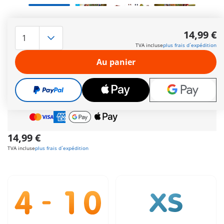
Les deux paléontologues ont trouvé des fossiles ! Ils les
analysent et les photographient. Comprend deux
14,99 €
personnages, un site archéologique ainsi que des
TVA incluse
plus frais d´expédition
accessoires.
Autres informations
Au panier
Cadeau
incroyable offert dès 35 € d’achat!
Livraison gratuite
pour toute commande dès
60 €
Paiement sécurisé
et flexible
14,99 €
TVA incluse
plus frais d´expédition