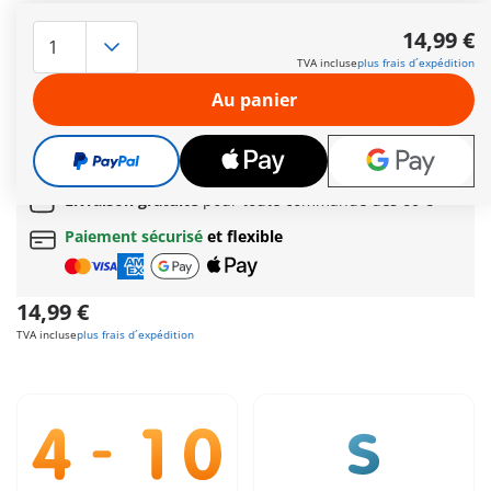
Arrête-toi au rouge, attend que le feu devienne vert et… C’est
parti ! La classe de sécurité routière est plus amusante dans
14,99 €
la cour de récréation ! Ici, les élèves apprennent le sens de
TVA incluse
plus frais d´expédition
différents panneaux routiers ainsi que des feux de circulation
afin qu’ils soient toujours en sécurité, à pied ou en vélo.
Au panier
Autres informations
Le délai normal
de livraison 4 à 7 jours ouvrés
Cadeau
incroyable offert dès 35 € d’achat!
Livraison gratuite
pour toute commande dès
60 €
Paiement sécurisé
et flexible
14,99 €
TVA incluse
plus frais d´expédition