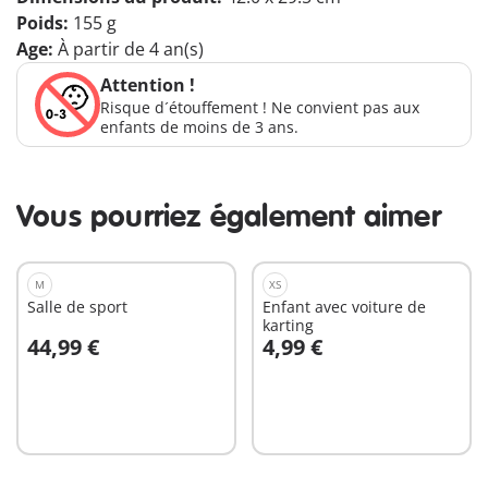
Poids:
155 g
Age:
À partir de 4 an(s)
Attention !
Risque d´étouffement ! Ne convient pas aux
enfants de moins de 3 ans.
Vous pourriez également aimer
M
XS
Salle de sport
Enfant avec voiture de
karting
44,99 €
4,99 €
Au panier
Au panier