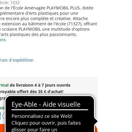
ticle: 1032
ion de l'École Aménagée PLAYMOBIL PLUS, dotée
plémentaire d'Arts plastiques pour une
ire encore plus complète et créative. Attache
 extension au bâtiment de l'école (71327), offrant
 scolaire PLAYMOBIL une multitude d'options
'arts plastiques des plus passionnants.
ons
frais d´expédition
ormal
de livraison 4 à 7 jours ouvrés
royable offert dès 35 € d’achat!
gratuite
pour toute commande dès
60 €
sécurisé
et flexible
Au panier