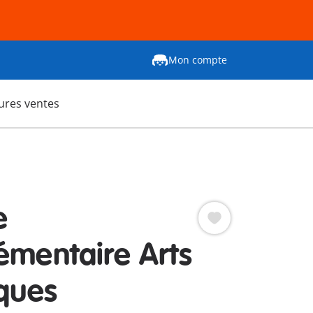
Mon compte
ures ventes
e
émentaire Arts
iques