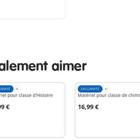
galement aimer
USIVITÉ
M
EXCLUSIVITÉ
M
iel pour classe d'Histoire
Matériel pour classe de chim
99 €
16,99 €
u panier
Au panier