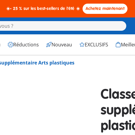
☀️- 25 % sur les best-sellers de l'été ☀️
Achetez maintenant
u
Réductions
Nouveau
EXCLUSIFS
Meille
supplémentaire Arts plastiques
Class
suppl
plast