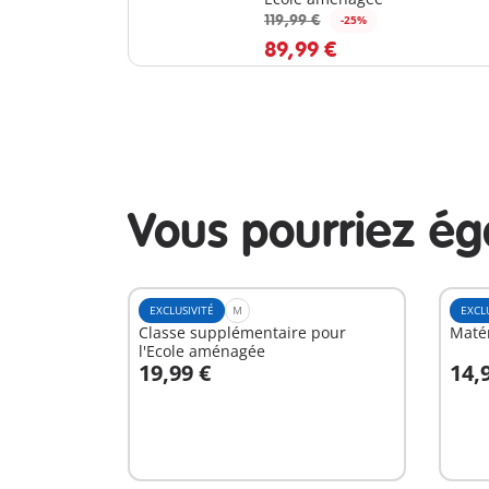
119,99 €
-25%
89,99 €
Vous pourriez é
EXCLUSIVITÉ
M
EXCL
Classe supplémentaire pour
Matér
l'Ecole aménagée
19,99 €
14,
Au panier
A