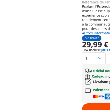
Référence de l’ar
Explore l'Extens
d'une Classe sup
expérience scola
rapidement cette
à la communauté
pour des cours d
Autres informati
EXCLUSIVITÉ
29,99 €
TVA incluse
plus 
Le délai n
Cadeau
inc
Livraison 
Paiement 