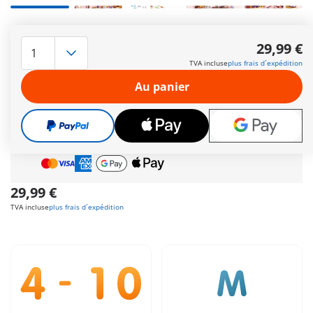
Découvrez la magie de la cuisine royale, où de nombreux
délices attendent d'être préparés. Comprend deux
29,99 €
personnages, des tabliers de cuisine, des meubles ainsi que
TVA incluse
plus frais d´expédition
des accessoires.
Autres informations
Au panier
Cadeau
incroyable offert dès 35 € d’achat!
Livraison gratuite
pour toute commande dès
60 €
Paiement sécurisé
et flexible
29,99 €
TVA incluse
plus frais d´expédition