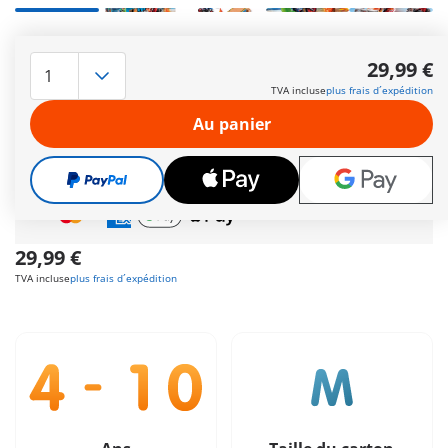
Préparez-vous pour des cascades époustouflantes avec nos
deux aventuriers du stuntshow ! Comprend deux
29,99 €
personnages, un quad, une moto ainsi que des accessoires.
TVA incluse
plus frais d´expédition
Autres informations
Au panier
Cadeau
incroyable offert dès 35 € d’achat!
Livraison gratuite
pour toute commande dès
60 €
Paiement sécurisé
et flexible
29,99 €
TVA incluse
plus frais d´expédition