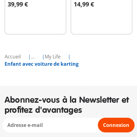
39,99 €
14,99 €
Au panier
Au panier
Accueil
...
My Life
Enfant avec voiture de karting
Abonnez-vous à la Newsletter et
profitez d'avantages
Connexion