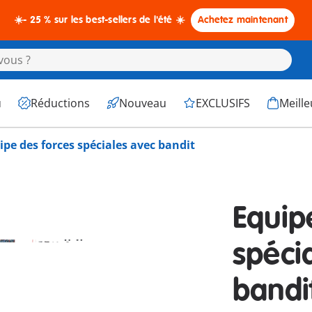
☀️- 25 % sur les best-sellers de l'été ☀️
Achetez maintenant
u
Réductions
Nouveau
EXCLUSIFS
Meille
ipe des forces spéciales avec bandit
Equip
spéci
bandi