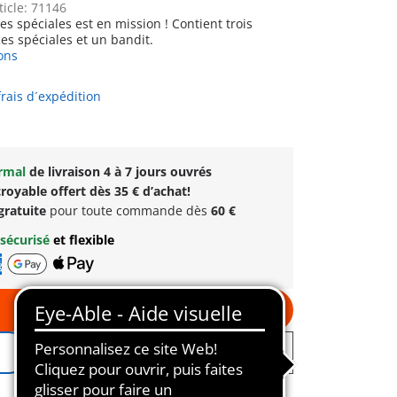
ticle: 71146
es spéciales est en mission ! Contient trois
s spéciales et un bandit.
ons
frais d´expédition
ormal
de livraison 4 à 7 jours ouvrés
royable offert dès 35 € d’achat!
gratuite
pour toute commande dès
60 €
sécurisé
et flexible
Au panier