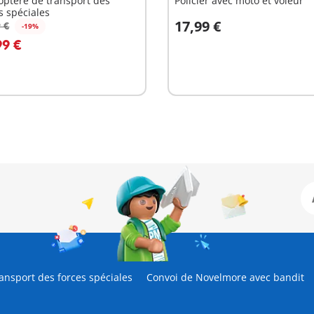
optère de transport des
Policier avec moto et voleur
s spéciales
17,99 €
 €
-19%
u panier
Au panier
99 €
ansport des forces spéciales
Convoi de Novelmore avec bandit