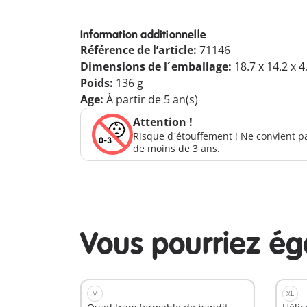
Information additionnelle
Référence de l’article:
71146
Dimensions de l´emballage:
18.7 x 14.2 x 
Poids:
136 g
Age:
À partir de 5 an(s)
Attention !
Risque d´étouffement ! Ne convient p
de moins de 3 ans.
Vous pourriez é
M
XL