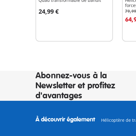
Quad transformable de bandit
Hélic
force
24,99 €
79,99
Au panier
A
64,
Abonnez-vous à la
Newsletter et profitez
d'avantages
À découvrir également
Hélicoptère de tr