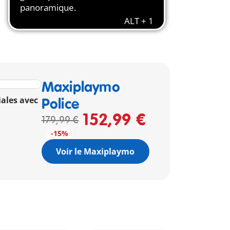
Maxiplaymo
iales avec
Police
152,99 €
179,99 €
-15%
Voir le Maxiplaymo