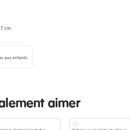
4.7 cm
as aux enfants
galement aimer
S