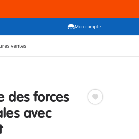
Mon compte
ures ventes
e des forces
ales avec
t