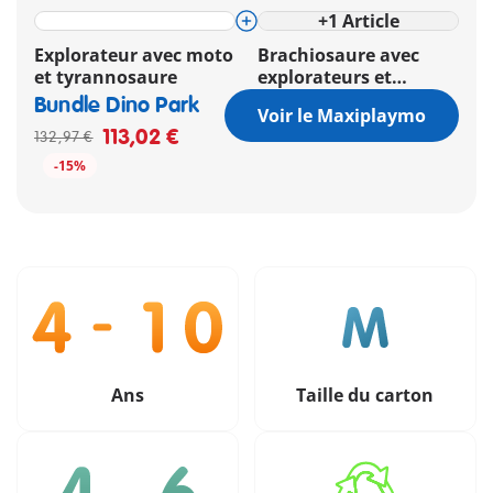
+
1
Article
Explorateur avec moto
Brachiosaure avec
et tyrannosaure
explorateurs et
aéroglisseur
Bundle Dino Park
Voir le Maxiplaymo
113,02 €
132,97 €
-15%
Ans
Taille du carton