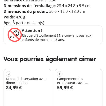
Référence de l’article:
71524
Dimensions de l´emballage:
28.4 x 24.8 x 9.5 cm
Dimensions du produit:
30.0 x 12.0 x 18.0 cm
Poids:
476 g
Age:
À partir de 4 an(s)
Attention !
Risque d´étouffement ! Ne convient pas aux
enfants de moins de 3 ans.
Vous pourriez également aimer
M
L
Drone d'observation avec
Campement des
dimorphodon
explorateurs avec
24,99 €
59,99 €
dinosaures
Au panier
Au panier