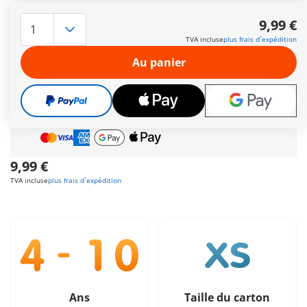
Rejoignez la fête d'anniversaire des enfants où tout le monde
s'amuse et dégustez un délicieux gâteau aux fraises !
9,99 €
Comprend trois personnages, un gâteau et des des
TVA incluse
plus frais d´expédition
accessoires.
Autres informations
Au panier
Cadeau
incroyable offert dès 35 € d’achat!
Livraison gratuite
pour toute commande dès
60 €
Paiement sécurisé
et flexible
9,99 €
TVA incluse
plus frais d´expédition
Ans
Taille du carton