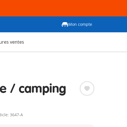
Mon compte
ures ventes
le / camping
ticle: 3647-A