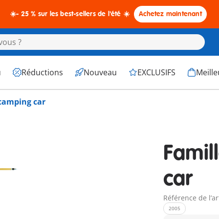
☀️- 25 % sur les best-sellers de l'été ☀️
Achetez maintenant
u
Réductions
Nouveau
EXCLUSIFS
Meille
 camping car
Famil
car
Référence de l’ar
2005