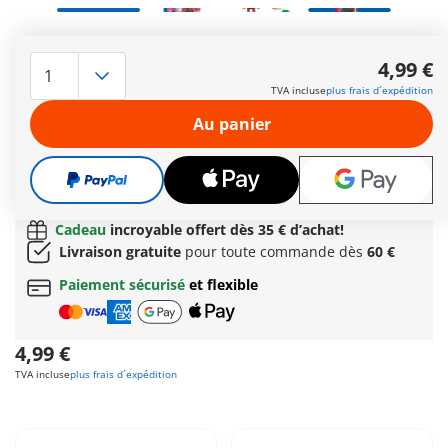
Fée des bois avec son adorable compagnon PLAYMOBIL
Special Plus. Avec son panier, la fée des bois se promène
4,99 €
dans la forêt enchantée pour y cueillir des champignons.
TVA incluse
plus frais d´expédition
Soudain, un Joyling joyeux bondit des buissons – curieux,
espiègle et plein d’idées ! D’abord un peu surprise, la fée
Au panier
découvre vite qu’il est merveilleux pour l’aider à trouver les
plus beaux champignons.
Autres informations
Le délai normal
de livraison 4 à 7 jours ouvrés
Cadeau
incroyable offert dès 35 € d’achat!
Livraison gratuite
pour toute commande dès
60 €
Paiement sécurisé
et flexible
4,99 €
TVA incluse
plus frais d´expédition