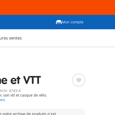
Mon compte
ures ventes
 et VTT
ticle: 4743-A
 son vtt et casque de vélo.
ons
e notre archive de produits n´est