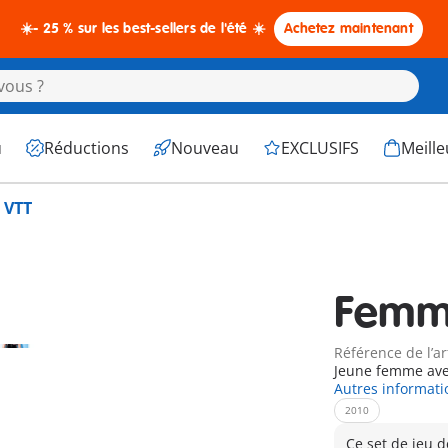
☀️- 25 % sur les best-sellers de l'été ☀️
Achetez maintenant
u
Réductions
Nouveau
EXCLUSIFS
Meille
 VTT
Femme
Référence de l’ar
Jeune femme avec
Autres informati
2010
Ce set de jeu d