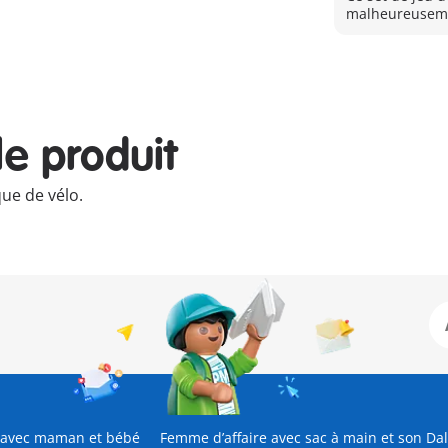
malheureuseme
le produit
que de vélo.
 avec maman et bébé
Femme d’affaire avec sac à main et son Da