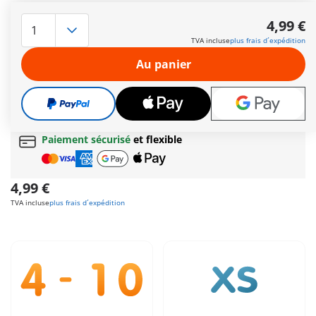
Héphaïstos, dieu du feu et de la forge avec un marteau, une
enclume, des outils et un bouclier.
4,99 €
Veuillez noter que cet article est uniquement disponible en
TVA incluse
plus frais d´expédition
version grecque avec des textes en grec.
Autres informations
Au panier
Le délai normal
de livraison 4 à 7 jours ouvrés
Cadeau
incroyable offert dès 35 € d’achat!
Livraison gratuite
pour toute commande dès
60 €
Paiement sécurisé
et flexible
4,99 €
TVA incluse
plus frais d´expédition