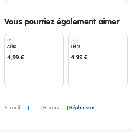
Vous pourriez également aimer
XS
XS
Arès
Héra
4,99 €
4,99 €
Au panier
Au panier
Accueil
...
History
Héphaïstos