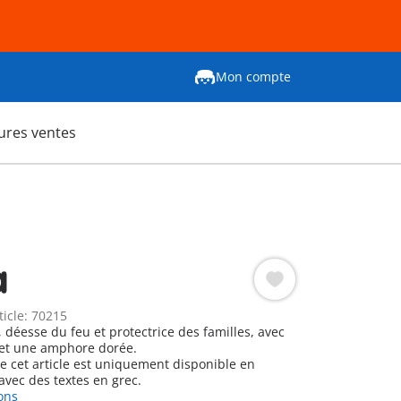
Mon compte
ures ventes
a
ticle: 70215
 déesse du feu et protectrice des familles, avec
u et une amphore dorée.
ue cet article est uniquement disponible en
avec des textes en grec.
ons