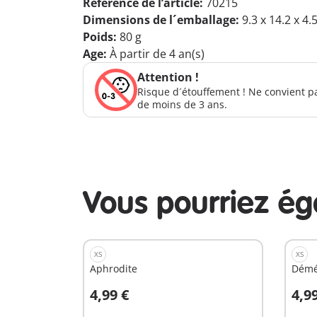
Référence de l’article:
70215
Dimensions de l´emballage:
9.3 x 14.2 x 4.
Poids:
80 g
Age:
À partir de 4 an(s)
Attention !
Risque d´étouffement ! Ne convient p
de moins de 3 ans.
Vous pourriez é
XS
XS
Aphrodite
Démé
4,99 €
4,9
Au panier
A