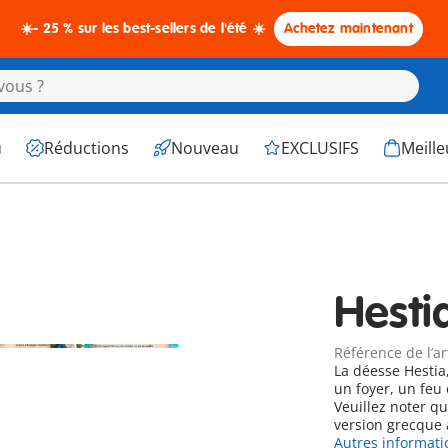
☀️- 25 % sur les best-sellers de l'été ☀️
Achetez maintenant
u
Réductions
Nouveau
EXCLUSIFS
Meille
Hesti
Référence de l’ar
La déesse Hestia,
un foyer, un fe
Veuillez noter q
version grecque 
Autres informati