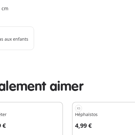
5 cm
as aux enfants
galement aimer
XS
ter
Héphaïstos
9 €
4,99 €
u panier
Au panier