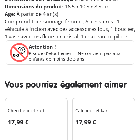
Dimensions du produit:
16.5 x 10.5 x 8.5 cm
Age:
À partir de 4 an(s)
Comprend 1 personnage femme ; Accessoires : 1
véhicule à friction avec des accessoires fous, 1 bouclier,
1 vase avec des fleurs en cristal, 1 chapeau de pilote.
Attention !
Risque d´étouffement ! Ne convient pas aux
enfants de moins de 3 ans.
Vous pourriez également aimer
Chercheur et kart
Catcheur et kart
17,99 €
17,99 €
Au panier
Au panier