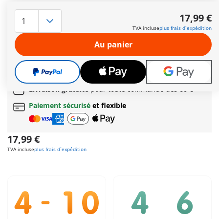
Plongez dans l'univers excitant des Playmo Funstars ! Cette
série propose quatre ensembles à thème, chacun avec un
17,99 €
véhicule et un personnage assortis pour des aventures
TVA incluse
plus frais d´expédition
inoubliables. Le thème de ce coffret est centré sur les
licornes."
Au panier
Autres informations
Le délai normal
de livraison 4 à 7 jours ouvrés
Cadeau
incroyable offert dès 35 € d’achat!
Livraison gratuite
pour toute commande dès
60 €
Paiement sécurisé
et flexible
17,99 €
TVA incluse
plus frais d´expédition