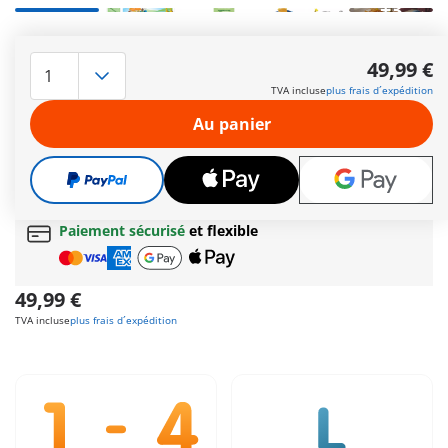
+3
Quelle magnifique embarcation ! Noé et sa femme ont
construit une arche et ici, il y a de la place pour tous les
49,99 €
animaux. Avec ce set, votre enfant découvre de nombreux
TVA incluse
plus frais d´expédition
animaux, les nomme et les compte tout en s'amusant.
Autres informations
Au panier
Le délai normal
de livraison 4 à 7 jours ouvrés
Cadeau
incroyable offert dès 35 € d’achat!
Livraison gratuite
pour toute commande dès
60 €
Paiement sécurisé
et flexible
49,99 €
TVA incluse
plus frais d´expédition