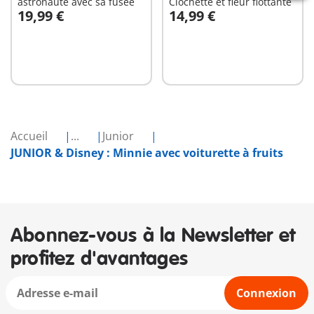
astronaute avec sa fusée
Clochette et fleur flottante
19,99 €
14,99 €
Au panier
Au panier
Accueil
...
Junior
JUNIOR & Disney : Minnie avec voiturette à fruits
Abonnez-vous à la Newsletter et
profitez d'avantages
Connexion