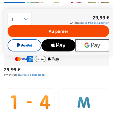
+4
Explorez le monde enchanté de Disney avec Minnie Mouse et
son nouveau camion de transport de fruits, pour des
29,99 €
aventures pleines de magie. Comprend Minnie Mouse, trois
TVA incluse
plus frais d´expédition
caisses empilables et un camion.
Autres informations
Au panier
Cadeau
incroyable offert dès 35 € d’achat!
Livraison gratuite
pour toute commande dès
60 €
Paiement sécurisé
et flexible
29,99 €
TVA incluse
plus frais d´expédition