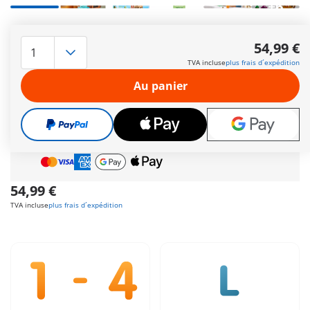
+6
Préparez-vous à vivre des aventures inoubliables en
compagnie de Peter Pan et du Capitaine Crochet à bord de
54,99 €
leur incroyable navire pirate. Comprend Peter Pan, Capitaine
TVA incluse
plus frais d´expédition
Crochet et des accessoires.
Autres informations
Au panier
Cadeau
incroyable offert dès 35 € d’achat!
Livraison gratuite
pour toute commande dès
60 €
Paiement sécurisé
et flexible
54,99 €
TVA incluse
plus frais d´expédition