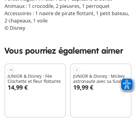
Animaux : 1 crocodile, 2 pieuvres, 1 perroquet
Accessoires : 1 navire de pirate flottant, 1 petit bateau,
2 chapeaux, 1 voile
© Disney
Vous pourriez également aimer
XS
S
JUNIOR & Disney : Fée
JUNIOR & Disney : Mickey
Clochette et fleur flottante
astronaute avec sa fusée
14,99 €
19,99 €
Au panier
Au panier