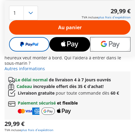
Qui sera le premier à sauter dans le bain ? Avec nos
nouveaux sets de bain en collaboration avec Tinti, le moment
29,99 €
du bain devient encore plus amusant ! Ici, vous pourrez
TVA incluse
plus frais d´expédition
profiter d'un bain amusant avec trois pastilles de bain de
différentes couleurs de Tinti, qui colorent l'eau et la
Au panier
parfument merveilleusement. En route vers les profondeurs
de la mer ! Le sous-marin frais met les voiles. Le joyeux
capitaine saute rapidement dans le poste de
commandement, et l'écoutille du sous-marin se referme. Et
voilà la première créature marine qui émerge : le petit poulpe
heureux veut monter à bord. Qui l'aidera à entrer dans le
sous-marin ?
Autres informations
Le délai normal
de livraison 4 à 7 jours ouvrés
Cadeau
incroyable offert dès 35 € d’achat!
Livraison gratuite
pour toute commande dès
60 €
Paiement sécurisé
et flexible
29,99 €
TVA incluse
plus frais d´expédition