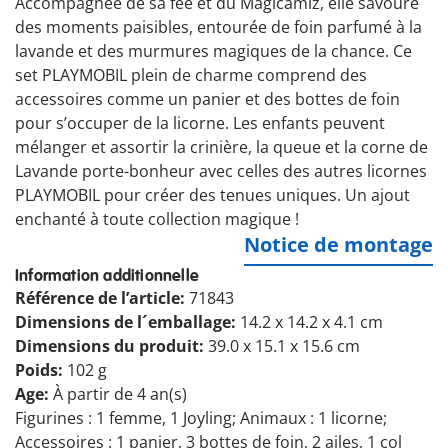
Accompagnée de sa fée et du Magicamiz, elle savoure
des moments paisibles, entourée de foin parfumé à la
lavande et des murmures magiques de la chance. Ce
set PLAYMOBIL plein de charme comprend des
accessoires comme un panier et des bottes de foin
pour s’occuper de la licorne. Les enfants peuvent
mélanger et assortir la crinière, la queue et la corne de
Lavande porte-bonheur avec celles des autres licornes
PLAYMOBIL pour créer des tenues uniques. Un ajout
enchanté à toute collection magique !
Notice de montage
Information additionnelle
Référence de l’article:
71843
Dimensions de l´emballage:
14.2 x 14.2 x 4.1 cm
Dimensions du produit:
39.0 x 15.1 x 15.6 cm
Poids:
102 g
Age:
À partir de 4 an(s)
Figurines : 1 femme, 1 Joyling; Animaux : 1 licorne;
Accessoires : 1 panier, 3 bottes de foin, 2 ailes, 1 col