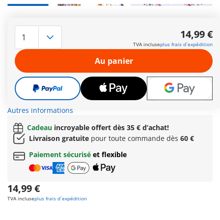
Rencontrez la licorne Lavande porte-bonheur et sa charmante
amie fée ! Partout où elle surgit, Lavande porte-bonheur
14,99 €
semble apporter un peu plus de bonheur ; un véritable porte-
TVA incluse
plus frais d´expédition
bonheur au royaume des licornes. La charmante fée est
accompagnée de son adorable compagnon, le Joyling, qui
Au panier
l’aide avec joie et dévouement à s'occuper de la licorne. La
crinière, la queue et la corne de la licorne sont
interchangeables. Il est ainsi possible, avec d'autres licornes
de la nouvelle série de licornes PLAYMOBIL, de créer des
licornes individuelles et uniques !
Autres informations
Cadeau
incroyable offert dès 35 € d’achat!
Livraison gratuite
pour toute commande dès
60 €
Paiement sécurisé
et flexible
14,99 €
TVA incluse
plus frais d´expédition