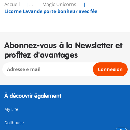
Accueil
...
Magic Unicorns
Licorne Lavande porte-bonheur avec fée
Abonnez-vous à la Newsletter et
profitez d'avantages
Connexion
À découvrir également
My Life
Dollhouse